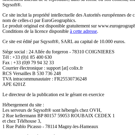
Sqysoft®.
Ce site inclut la propriété intellectuelle des Autorités européennes de c
nom de celles-ci par EuroGeographics.
Le produit original est disponible gratuitement sur www.eurogeograph
Conditions de la licence disponible
à cette adresse
.
Ce site est édité par Sqysoft®, SARL au capital de 10.000 euros.
Siège social : 24 Allée du forgeron - 78310 COIGNIERES
Tél : +33 (0)1 85 400 630
Fax : +33 (0)9 79 94 32 33
Courrier électronique : support [at] colix.fr
RCS Versailles B 530 736 248
TVA intracommunautaire : FR25530736248
APE 6201Z
Le directeur de la publication est le gérant en exercice
Hébergement du site :
Les serveurs de Sqysoft® sont hébergés chez OVH,
2 Rue kellermann BP 80157 59053 ROUBAIX CEDEX 1
et chez Téléhouse 3,
1 Rue Pablo Picasso - 78114 Magny-les-Hameaux