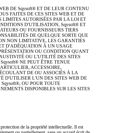
 WEB DE Sqysoft® ET DE LEUR CONTENU
OUS FAITES DE CES SITES WEB ET DE
 LIMITES AUTORISÉES PAR LA LOI ET
ITIONS D'UTILISATION, Sqysoft® ET
RATEURS OU FOURNISSEURS TIERS
ONSABILITÉS DE QUELQUE SORTE QUE
ÇON NON LIMITATIVE, LES GARANTIES
ET D'ADÉQUATION À UN USAGE
REPRÉSENTATION OU CONDITION QUANT
HAUSTIVITÉ OU L'UTILITÉ DES SITES
Sqysoft® NE PEUT ÊTRE TENUE
ARTICULIER, ACCESSOIRE,
DÉCOULANT DE OU ASSOCIÉS À LA
É D'UTILISER L'UN DES SITES WEB DE
 Sqysoft®, OU POUR TOUTE
EMENTS DISPONIBLES SUR LES SITES
protection de la propriété intellectuelle. Il est
talement ou partiellement, sans un accord écrit de