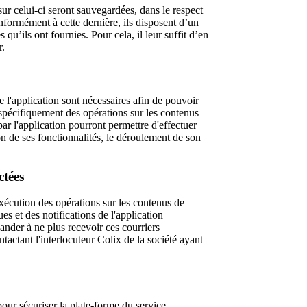
 sur celui-ci seront sauvegardées, dans le respect
onformément à cette dernière, ils disposent d’un
 qu’ils ont fournies. Pour cela, il leur suffit d’en
r.
 l'application sont nécessaires afin de pouvoir
 spécifiquement des opérations sur les contenus
r l'application pourront permettre d'effectuer
tion de ses fonctionnalités, le déroulement de son
ctées
exécution des opérations sur les contenus de
es et des notifications de l'application
ander à ne plus recevoir ces courriers
tactant l'interlocuteur Colix de la société ayant
pour sécuriser la plate-forme du service.