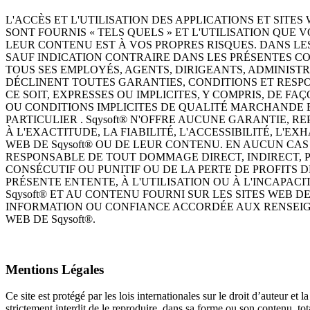
L'ACCÈS ET L'UTILISATION DES APPLICATIONS ET SITES
SONT FOURNIS « TELS QUELS » ET L'UTILISATION QUE V
LEUR CONTENU EST À VOS PROPRES RISQUES. DANS LES
SAUF INDICATION CONTRAIRE DANS LES PRÉSENTES COND
TOUS SES EMPLOYÉS, AGENTS, DIRIGEANTS, ADMINIST
DÉCLINENT TOUTES GARANTIES, CONDITIONS ET RESP
CE SOIT, EXPRESSES OU IMPLICITES, Y COMPRIS, DE FA
OU CONDITIONS IMPLICITES DE QUALITÉ MARCHANDE 
PARTICULIER . Sqysoft® N'OFFRE AUCUNE GARANTIE, 
À L'EXACTITUDE, LA FIABILITÉ, L'ACCESSIBILITÉ, L'EX
WEB DE Sqysoft® OU DE LEUR CONTENU. EN AUCUN CAS 
RESPONSABLE DE TOUT DOMMAGE DIRECT, INDIRECT, P
CONSÉCUTIF OU PUNITIF OU DE LA PERTE DE PROFITS 
PRÉSENTE ENTENTE, À L'UTILISATION OU À L'INCAPACIT
Sqysoft® ET AU CONTENU FOURNI SUR LES SITES WEB DE
INFORMATION OU CONFIANCE ACCORDÉE AUX RENSEIGN
WEB DE Sqysoft®.
Mentions Légales
Ce site est protégé par les lois internationales sur le droit d’auteur et la 
strictement interdit de le reproduire, dans sa forme ou son contenu, to